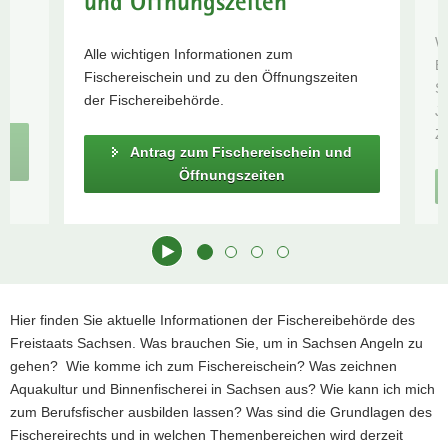
und Öffnungszeiten
und
a
Naturschutz
W
v
Alle wichtigen Informationen zum
Hinweise zum
nd
B
i
Fischereischein und zu den Öffnungszeiten
Erwerb des
S
g
der Fischereibehörde.
Fischereischeins
Ja
a
Zu
t
Antrag zum Fischereischein und
i
Öffnungszeiten
o
n
Hauptinhalt
Hier finden Sie aktuelle Informationen der Fischereibehörde des
Freistaats Sachsen. Was brauchen Sie, um in Sachsen Angeln zu
gehen? Wie komme ich zum Fischereischein? Was zeichnen
Aquakultur und Binnenfischerei in Sachsen aus? Wie kann ich mich
zum Berufsfischer ausbilden lassen? Was sind die Grundlagen des
Fischereirechts und in welchen Themenbereichen wird derzeit