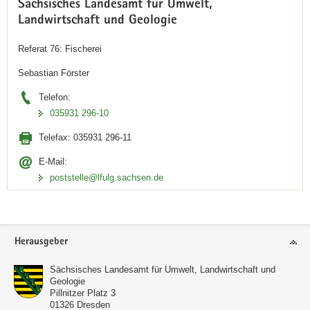
Sächsisches Landesamt für Umwelt,
Landwirtschaft und Geologie
Referat 76: Fischerei
Sebastian Förster
Telefon:
035931 296-10
Telefax:
035931 296-11
E-Mail:
poststelle@lfulg.sachsen.de
Footer-
Herausgeber
Bereich
Sächsisches Landesamt für Umwelt, Landwirtschaft und
Geologie
Pillnitzer Platz 3
01326
Dresden