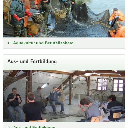
Aquakultur und Berufsfischerei
Sanierung Standort Königswartha bis
Ende 2026
Aus- und Fortbildung
Während der Sanierungs- und Baumaßnahmen am Schloss
bleibt der Standort Königswartha bis zum Ende des Jahres
2026 geschlossen. Postalische Zusendungen sind weiterhin
möglich.
Adresse während Schlosssanierung
Aus- und Fortbildung