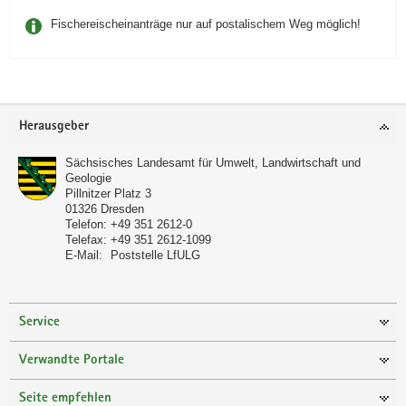
Fischereischeinanträge nur auf postalischem Weg möglich!
Footer-
Herausgeber
Bereich
Sächsisches Landesamt für Umwelt, Landwirtschaft und
Geologie
Pillnitzer Platz 3
01326
Dresden
Telefon:
+49 351 2612-0
Telefax:
+49 351 2612-1099
E-Mail:
Poststelle LfULG
Service
Verwandte Portale
Seite empfehlen