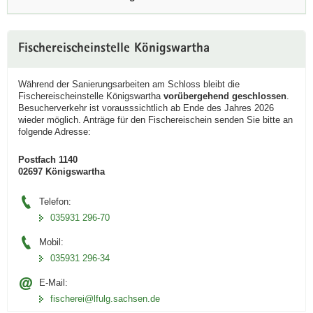
a
v
i
Fischereischeinstelle Königswartha
g
a
Während der Sanierungsarbeiten am Schloss bleibt die
t
Fischereischeinstelle Königswartha
vorübergehend
geschlossen
.
Besucherverkehr ist vorausssichtlich ab Ende des Jahres 2026
i
wieder möglich. Anträge für den Fischereischein senden Sie bitte an
o
folgende Adresse:
n
Postfach 1140
02697 Königswartha
Telefon:
035931 296-70
Mobil:
035931 296-34
E-Mail:
fischerei@lfulg.sachsen.de